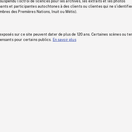
uspendu l’octroi de licences pour les archives, les extraits et les photos
ants et participantes autochtones à des clients ou clientes qui ne s’identifie
res des Premières Nations, Inuit ou Métis).
 exposés sur ce site peuvent dater de plus de 120 ans. Certaines scènes ou t
fensants pour certains publics.
En savoir plus