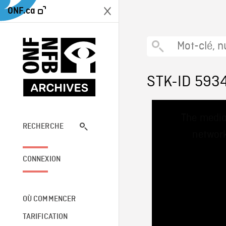
ONF.ca
STK-ID 593
This
The media
is
a
RECHERCHE
network
modal
window.
CONNEXION
OÙ COMMENCER
TARIFICATION