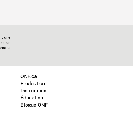
nt une
n et en
photos
ONF.ca
Production
Distribution
Éducation
Blogue ONF