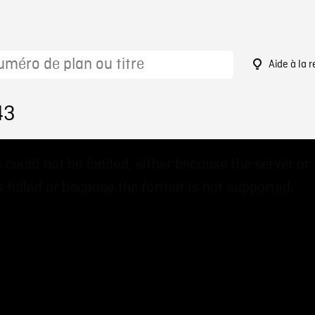
Aide à la 
43
 could not be loaded, either because the server or
 failed or because the format is not supported.