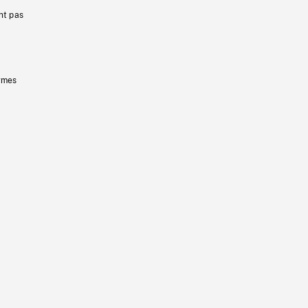
nt pas
ermes