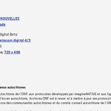
:
NOUVELLES
ada
Digital Beta
etacam digital 4/3
3
es:
720 x 486
tenus autochtones
tochtone de l’ONF, aux protocoles développés par imagineNATIVE et aux li
l’écran autochtone, Archives ONF est à revoir et à mettre à jour ses protoco
stance des communautés autochtones et du comité-conseil autochtone de l’ON