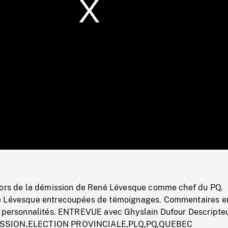
/
Loaded
:
Mute
0%
lors de la démission de René Lévesque comme chef du PQ.
é Lévesque entrecoupées de témoignages. Commentaires e
s personnalités. ENTREVUE avec Ghyslain Dufour Descripteu
SSION,ELECTION PROVINCIALE,PLQ,PQ,QUEBEC