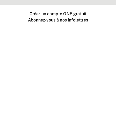
Créer un compte ONF gratuit
Abonnez-vous à nos infolettres
Événements ONF près de chez vous
Créer avec l’ONF
Organiser une projection publique
À propos de ce site
Centre d'aide
Contactez-nous
Espace Média
Emplois
ONF.ca
Production
Distribution