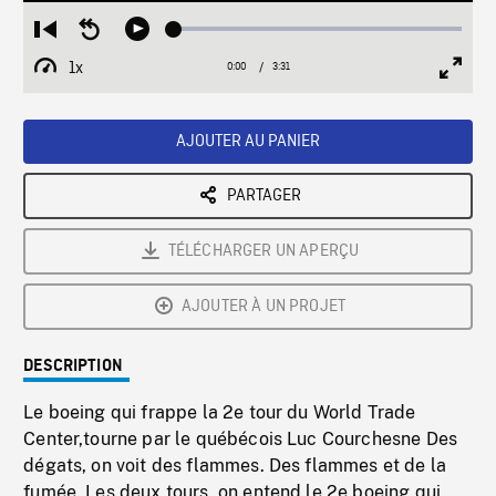
Loaded
:
Restart
Seek
Play
1.89%
from
backward
1x
0:00
Current
3:31
Duration
/
beginning
10
Playback
Full
Time
seconds
Rate
Scree
AJOUTER AU PANIER
PARTAGER
TÉLÉCHARGER UN APERÇU
AJOUTER À UN PROJET
DESCRIPTION
Le boeing qui frappe la 2e tour du World Trade
Center,tourne par le québécois Luc Courchesne Des
dégats, on voit des flammes. Des flammes et de la
fumée. Les deux tours, on entend le 2e boeing qui