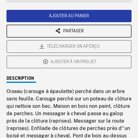
seconds
Rate
Scree
AJOUTER AU PANIER
PARTAGER
TÉLÉCHARGER UN APERÇU
AJOUTER À UN PROJET
DESCRIPTION
Oiseau (carouge à épaulette) perché dans un arbre
sans feuille. Carouge perché sur un poteau de clôture
qui nettoie son bec. Maison en bois non peint, clôture
de perches. Un messager à cheval passe au galop
près de la clôture (reprises). Messager sur la route
(reprises). Enfilade de clôtures de perches près d''un
boisé et messager à cheval. Pont de bois au-dessus