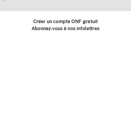
Créer un compte ONF gratuit
Abonnez-vous à nos infolettres
Événements ONF près de chez vous
Créer avec l’ONF
Organiser une projection publique
À propos de ce site
Centre d'aide
Contactez-nous
Espace Média
Emplois
ONF.ca
Production