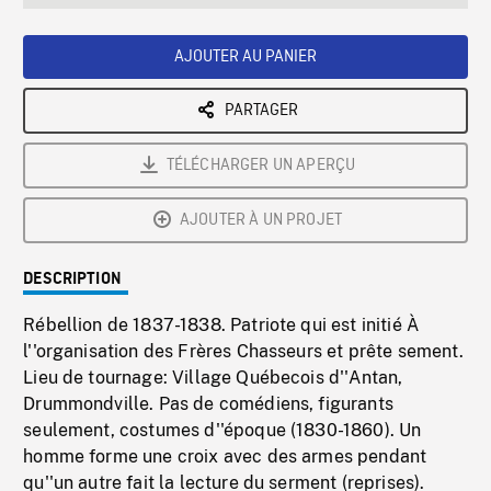
seconds
Rate
Scree
AJOUTER AU PANIER
PARTAGER
TÉLÉCHARGER UN APERÇU
AJOUTER À UN PROJET
DESCRIPTION
Rébellion de 1837-1838. Patriote qui est initié À
l''organisation des Frères Chasseurs et prête sement.
Lieu de tournage: Village Québecois d''Antan,
Drummondville. Pas de comédiens, figurants
seulement, costumes d''époque (1830-1860). Un
homme forme une croix avec des armes pendant
qu''un autre fait la lecture du serment (reprises).