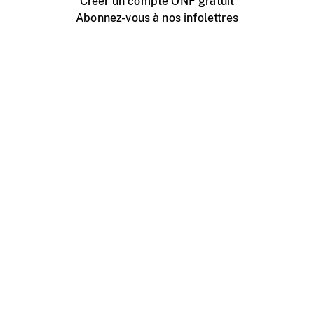
Créer un compte ONF gratuit
Abonnez-vous à nos infolettres
Événements ONF près de chez vous
Créer avec l’ONF
Organiser une projection publique
À propos de ce site
Centre d'aide
Contactez-nous
Espace Média
Emplois
ONF.ca
Production
Distribution
Éducation
Blogue ONF