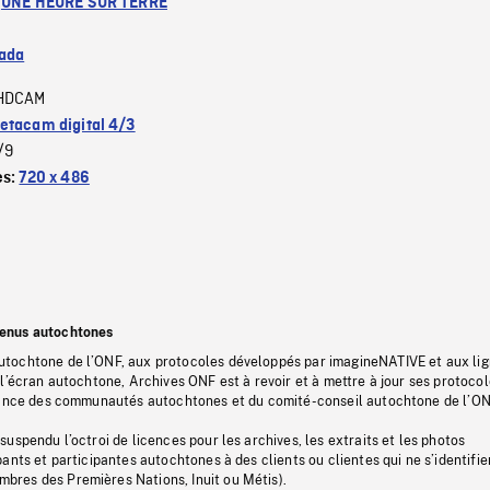
:
UNE HEURE SUR TERRE
ada
HDCAM
etacam digital 4/3
/9
es:
720 x 486
tenus autochtones
tochtone de l’ONF, aux protocoles développés par imagineNATIVE et aux li
l’écran autochtone, Archives ONF est à revoir et à mettre à jour ses protoco
stance des communautés autochtones et du comité-conseil autochtone de l’ON
uspendu l’octroi de licences pour les archives, les extraits et les photos
ants et participantes autochtones à des clients ou clientes qui ne s’identifie
res des Premières Nations, Inuit ou Métis).