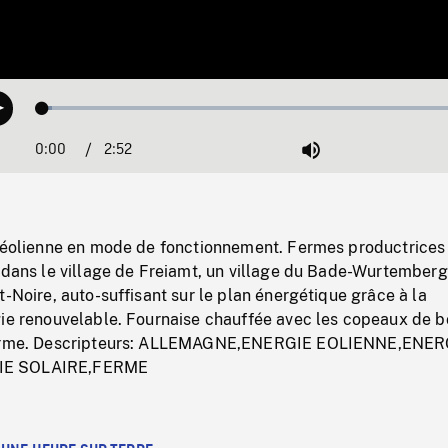
Loaded
:
Play
2.07%
0:00
Current
2:52
Duration
/
Mute
Time
e éolienne en mode de fonctionnement. Fermes productrices
 dans le village de Freiamt, un village du Bade-Wurtemberg
t-Noire, auto-suffisant sur le plan énergétique grâce à la
gie renouvelable. Fournaise chauffée avec les copeaux de b
ferme. Descripteurs: ALLEMAGNE,ENERGIE EOLIENNE,ENER
IE SOLAIRE,FERME