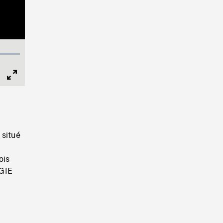
Full
Screen
 situé
ois
GIE