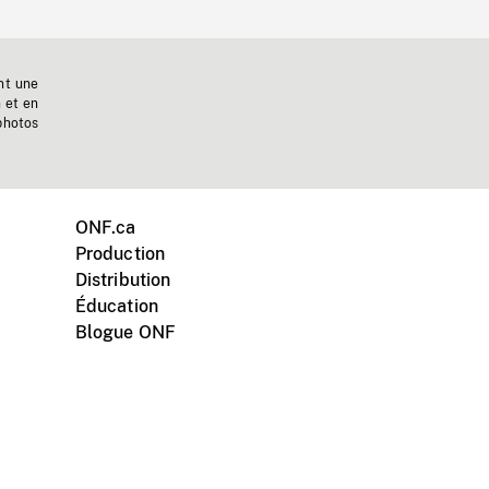
nt une
n et en
photos
ONF.ca
Production
Distribution
Éducation
Blogue ONF