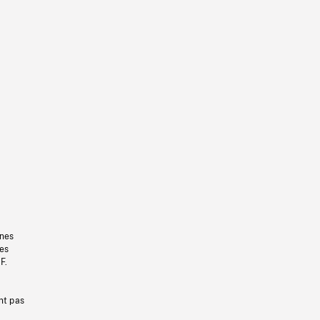
gnes
les
F.
nt pas