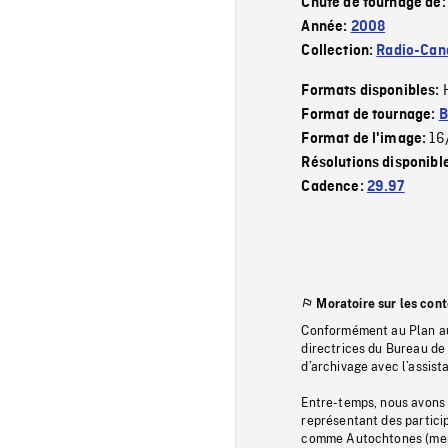
Chute de tournage de
Année:
2008
Collection:
Radio-Can
Formats disponibles:
Format de tournage:
B
16
Format de l'image:
Résolutions disponibl
Cadence:
29.97
Moratoire sur les con
Conformément au Plan au
directrices du Bureau de 
d’archivage avec l’assi
Entre-temps, nous avons s
représentant des particip
comme Autochtones (memb