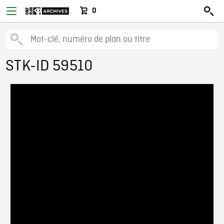
0
STK-ID 59510