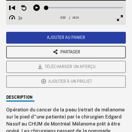
Loaded
:
Restart
Seek
Play
0.26%
from
backward
1x
0:00
Current
14:10
Duration
/
beginning
10
Playback
Full
Time
seconds
Rate
Scree
AJOUTER AU PANIER
PARTAGER
TÉLÉCHARGER UN APERÇU
AJOUTER À UN PROJET
DESCRIPTION
Opération du cancer de la peau (retrait de mélanome
sur le pied d''une patiente) par le chirurgien Edgard
Nassif au CHUM de Montréal Mélanome prêt à être
opéré. Les chirurgiens passent de la pommade