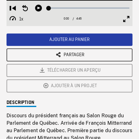
Loaded
:
Restart
Seek
Play
1.50%
from
backward
1x
0:00
Current
4:45
Duration
/
beginning
10
Playback
Full
Time
seconds
Rate
Scree
AJOUTER AU PANIER
PARTAGER
TÉLÉCHARGER UN APERÇU
AJOUTER À UN PROJET
DESCRIPTION
Discours du président français au Salon Rouge du
Parlement de Québec. Arrivée de François Mitterrand
au Parlement de Québec. Première partie du discours
du président Mitterrand au Salon Rouge.