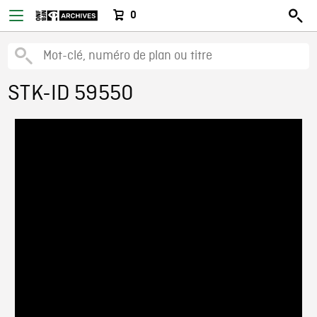
0
STK-ID 59550