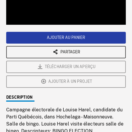
/
Loaded
:
Playback
0%
Rate
AJOUTER AU PANIER
PARTAGER
TÉLÉCHARGER UN APERÇU
AJOUTER À UN PROJET
DESCRIPTION
Campagne électorale de Louise Harel, candidate du
Parti Québécois, dans Hochelaga - Maisonneuve.
Salle de bingo. Louise Harel visite électeurs salle de
bingo. Descripteurs: BINGO,ELECTION