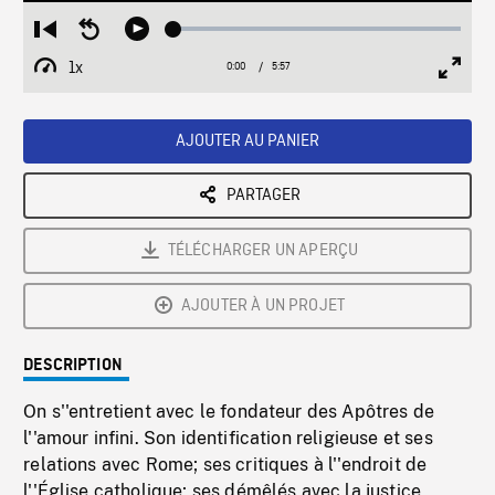
Loaded
:
Restart
Seek
Play
1.27%
from
backward
1x
0:00
Current
5:57
Duration
/
beginning
10
Playback
Full
Time
seconds
Rate
Scree
AJOUTER AU PANIER
PARTAGER
TÉLÉCHARGER UN APERÇU
AJOUTER À UN PROJET
DESCRIPTION
On s''entretient avec le fondateur des Apôtres de
l''amour infini. Son identification religieuse et ses
relations avec Rome; ses critiques à l''endroit de
l''Église catholique; ses démêlés avec la justice