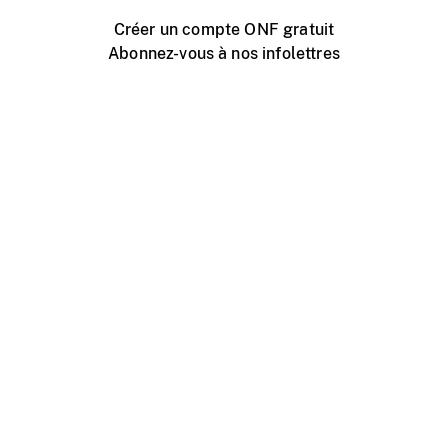
Créer un compte ONF gratuit
Abonnez-vous à nos infolettres
Événements ONF près de chez vous
Créer avec l’ONF
Organiser une projection publique
À propos de ce site
Centre d'aide
Contactez-nous
Espace Média
Emplois
ONF.ca
Production
Distribution
Éducation