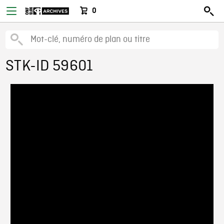
0
STK-ID 59601