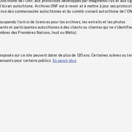
tochtone de l’ONF, aux protocoles développés par imagineNATIVE et aux li
l’écran autochtone, Archives ONF est à revoir et à mettre à jour ses protoco
stance des communautés autochtones et du comité-conseil autochtone de l’ON
uspendu l’octroi de licences pour les archives, les extraits et les photos
ants et participantes autochtones à des clients ou clientes qui ne s’identifie
res des Premières Nations, Inuit ou Métis).
 exposés sur ce site peuvent dater de plus de 120 ans. Certaines scènes ou t
fensants pour certains publics.
En savoir plus