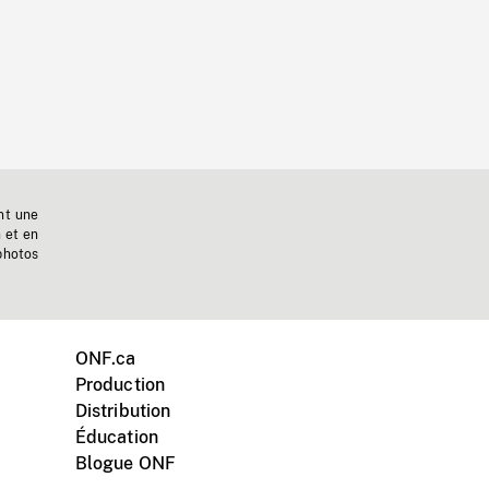
nt une
n et en
photos
ONF.ca
Production
Distribution
Éducation
Blogue ONF