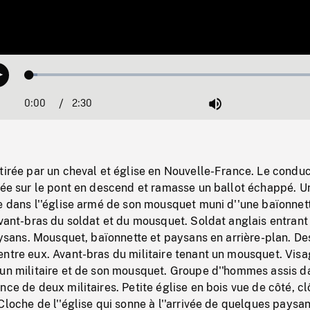
Loaded
:
Play
2.49%
0:00
Current
2:30
Duration
/
Mute
Time
tirée par un cheval et église en Nouvelle-France. Le condu
tée sur le pont en descend et ramasse un ballot échappé. U
e dans l''église armé de son mousquet muni d''une baïonnet
Avant-bras du soldat et du mousquet. Soldat anglais entrant
paysans. Mousquet, baïonnette et paysans en arrière-plan. De
entre eux. Avant-bras du militaire tenant un mousquet. Vis
'un militaire et de son mousquet. Groupe d''hommes assis d
nce de deux militaires. Petite église en bois vue de côté, cl
Cloche de l''église qui sonne à l''arrivée de quelques paysa