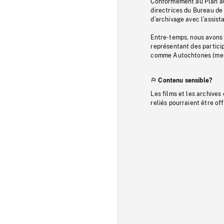
Conformément au Plan au
directrices du Bureau de 
d’archivage avec l’assi
Entre-temps, nous avons s
représentant des particip
comme Autochtones (memb
Contenu sensible?
Les films et les archives
reliés pourraient être of