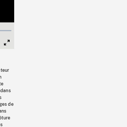
Full
Screen
cteur
n
te
 dans
s
ages de
ans
ôture
ns