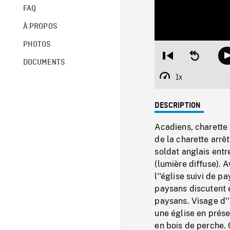
FAQ
À PROPOS
PHOTOS
Restart
Seek
DOCUMENTS
from
backward
beginning
10
1x
Playback
seconds
Rate
DESCRIPTION
Acadiens, charette 
de la charette arrê
soldat anglais entr
(lumière diffuse). 
l''église suivi de 
paysans discutent 
paysans. Visage d'
une église en prése
en bois de perche. 