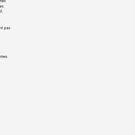
gnes
les
F.
nt pas
ermes