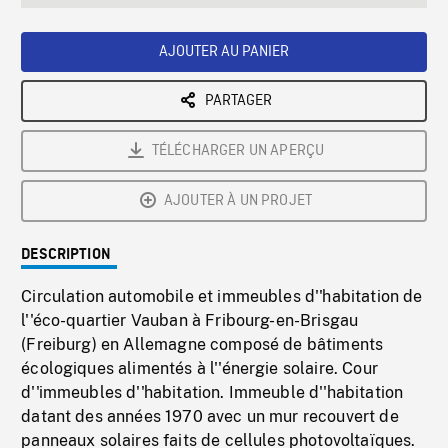
seconds
Rate
Scree
AJOUTER AU PANIER
PARTAGER
TÉLÉCHARGER UN APERÇU
AJOUTER À UN PROJET
DESCRIPTION
Circulation automobile et immeubles d''habitation de
l''éco-quartier Vauban à Fribourg-en-Brisgau
(Freiburg) en Allemagne composé de bâtiments
écologiques alimentés à l''énergie solaire. Cour
d''immeubles d''habitation. Immeuble d''habitation
datant des années 1970 avec un mur recouvert de
panneaux solaires faits de cellules photovoltaïques.