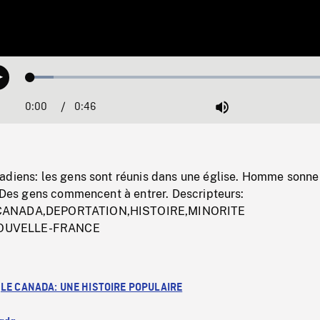
Loaded
:
Play
7.33%
0:00
Current
0:46
Duration
/
Mute
Time
adiens: les gens sont réunis dans une église. Homme sonne
. Des gens commencent à entrer. Descripteurs:
CANADA,DEPORTATION,HISTOIRE,MINORITE
OUVELLE-FRANCE
:
LE CANADA: UNE HISTOIRE POPULAIRE