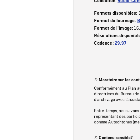
Collection:
Radio-Can
Formats disponibles:
Format de tournage:
B
16
Format de l'image:
Résolutions disponibl
Cadence:
29.97
Moratoire sur les con
Conformément au Plan au
directrices du Bureau de 
d’archivage avec l’assi
Entre-temps, nous avons s
représentant des particip
comme Autochtones (memb
Contenu sensible?