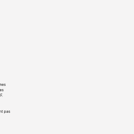
gnes
les
F.
nt pas