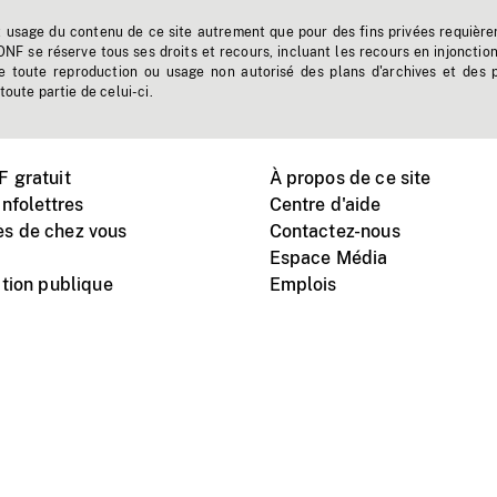
t usage du contenu de ce site autrement que pour des fins privées requière
'ONF se réserve tous ses droits et recours, incluant les recours en injonctio
e toute reproduction ou usage non autorisé des plans d'archives et des 
toute partie de celui-ci.
 gratuit
À propos de ce site
nfolettres
Centre d'aide
s de chez vous
Contactez-nous
Espace Média
tion publique
Emplois
Instagram
Vimeo
X
télé