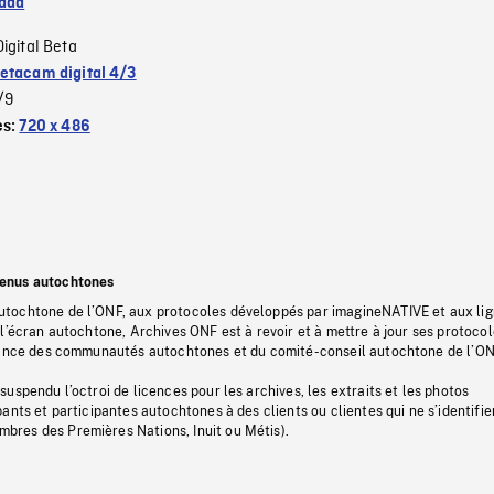
ada
Digital Beta
etacam digital 4/3
/9
es:
720 x 486
tenus autochtones
tochtone de l’ONF, aux protocoles développés par imagineNATIVE et aux li
l’écran autochtone, Archives ONF est à revoir et à mettre à jour ses protoco
stance des communautés autochtones et du comité-conseil autochtone de l’ON
uspendu l’octroi de licences pour les archives, les extraits et les photos
ants et participantes autochtones à des clients ou clientes qui ne s’identifie
res des Premières Nations, Inuit ou Métis).