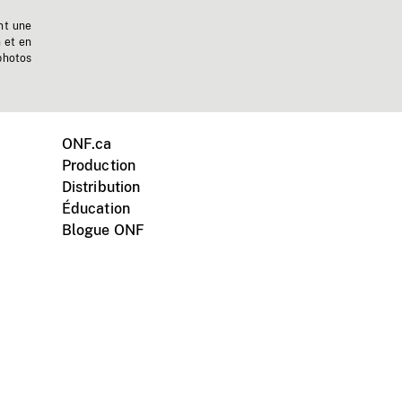
nt une
n et en
photos
ONF.ca
Production
Distribution
Éducation
Blogue ONF