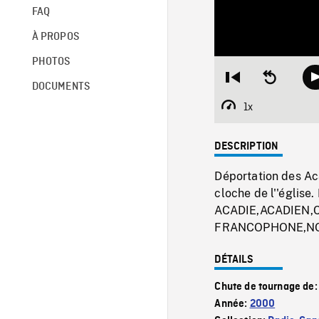
FAQ
À PROPOS
PHOTOS
Restart
Seek
DOCUMENTS
from
backward
beginning
10
1x
Playback
seconds
Rate
DESCRIPTION
Déportation des Ac
cloche de l''église
ACADIE,ACADIEN,
FRANCOPHONE,N
DÉTAILS
Chute de tournage de
Année:
2000