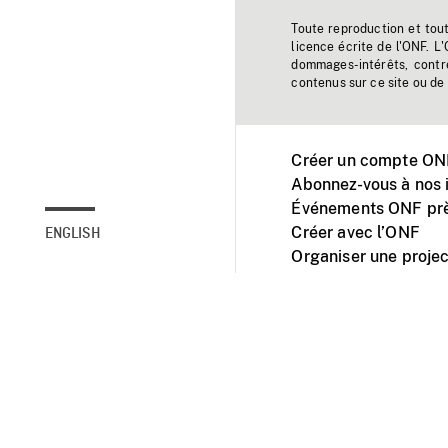
Toute reproduction et tou
licence écrite de l'ONF. L
dommages-intérêts, contr
contenus sur ce site ou de 
Créer un compte ONF
Abonnez-vous à nos i
Événements ONF prè
Créer avec l’ONF
ENGLISH
Organiser une projec
Facebook
Youtube
L'ONF sur mobile et 