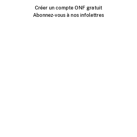
Créer un compte ONF gratuit
Abonnez-vous à nos infolettres
Événements ONF près de chez vous
Créer avec l’ONF
Organiser une projection publique
À propos de ce site
Centre d'aide
Contactez-nous
Espace Média
Emplois
ONF.ca
Production
Distribution
Éducation