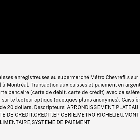
/
Loaded
:
Mute
0%
aisses enregistreuses au supermarché Métro Chevrefils sur 
 à Montréal. Transaction aux caisses et paiement en argen
te bancaire (carte de débit, carte de crédit) avec caissière
s sur le lecteur optique (quelques plans anonymes). Caissiè
s de 20 dollars. Descripteurs: ARRONDISSEMENT PLATEAU
E DE CREDIT,CREDIT,EPICERIE,METRO RICHELIEU,MON
 ALIMENTAIRE,SYSTEME DE PAIEMENT