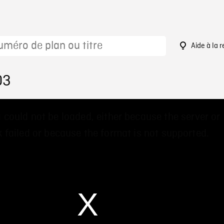
Aide à la 
03
 could not be loaded, either because the server or
 failed or because the format is not supported.