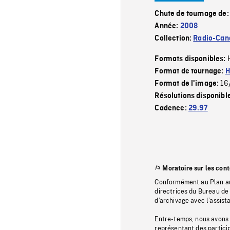
Chute de tournage de
Année:
2008
Collection:
Radio-Can
Formats disponibles:
Format de tournage:
H
16
Format de l'image:
Résolutions disponibl
Cadence:
29.97
Moratoire sur les con
Conformément au Plan au
directrices du Bureau de 
d’archivage avec l’assi
Entre-temps, nous avons s
représentant des particip