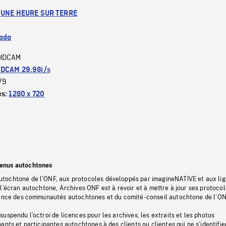
:
UNE HEURE SUR TERRE
ada
HDCAM
DCAM 29.98i/s
/9
es:
1280 x 720
tenus autochtones
tochtone de l’ONF, aux protocoles développés par imagineNATIVE et aux li
l’écran autochtone, Archives ONF est à revoir et à mettre à jour ses protoco
stance des communautés autochtones et du comité-conseil autochtone de l’ON
uspendu l’octroi de licences pour les archives, les extraits et les photos
ants et participantes autochtones à des clients ou clientes qui ne s’identifie