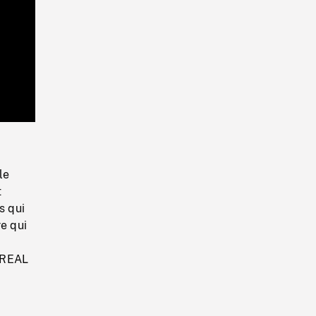
Playback
Rate
le
t
s qui
re qui
TREAL