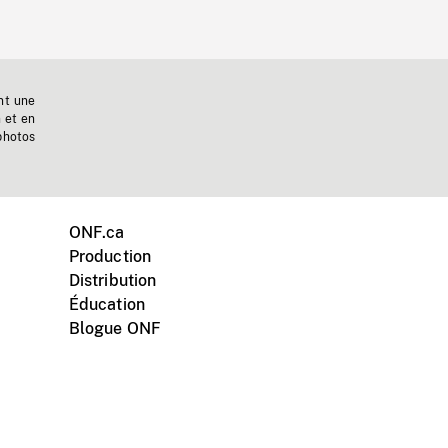
nt une
n et en
photos
ONF.ca
Production
Distribution
Éducation
Blogue ONF