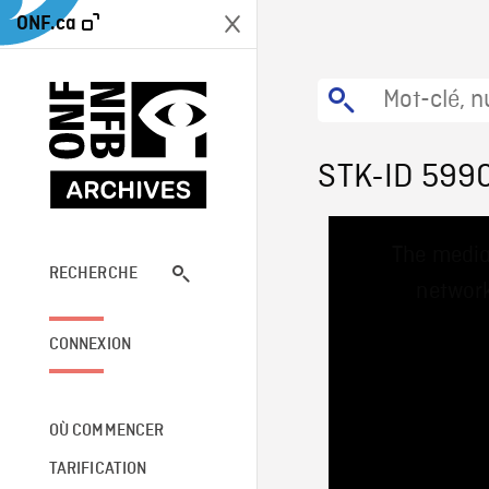
ONF.ca
STK-ID 599
This
The media
is
a
RECHERCHE
network
modal
window.
CONNEXION
OÙ COMMENCER
TARIFICATION