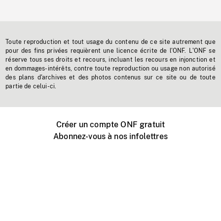
Toute reproduction et tout usage du contenu de ce site autrement que
pour des fins privées requièrent une licence écrite de l'ONF. L'ONF se
réserve tous ses droits et recours, incluant les recours en injonction et
en dommages-intérêts, contre toute reproduction ou usage non autorisé
des plans d'archives et des photos contenus sur ce site ou de toute
partie de celui-ci.
Créer un compte ONF gratuit
Abonnez-vous à nos infolettres
Événements ONF près de chez vous
Créer avec l’ONF
Organiser une projection publique
À propos de ce site
Centre d'aide