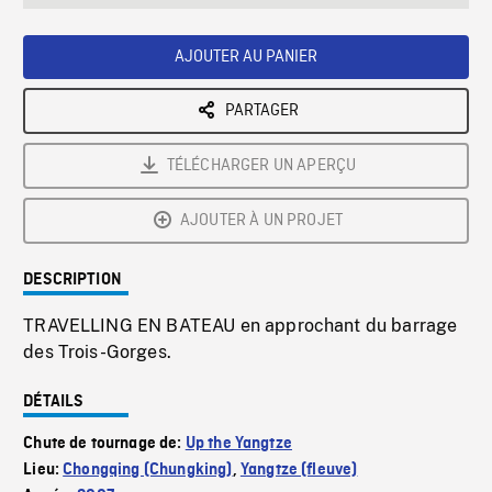
seconds
Rate
Scree
AJOUTER AU PANIER
PARTAGER
TÉLÉCHARGER UN APERÇU
AJOUTER À UN PROJET
DESCRIPTION
TRAVELLING EN BATEAU en approchant du barrage
des Trois-Gorges.
DÉTAILS
Chute de tournage de:
Up the Yangtze
Lieu:
Chongqing (Chungking)
,
Yangtze (fleuve)