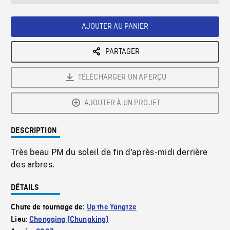
seconds
Rate
Scree
AJOUTER AU PANIER
PARTAGER
TÉLÉCHARGER UN APERÇU
AJOUTER À UN PROJET
DESCRIPTION
Très beau PM du soleil de fin d'après-midi derrière
des arbres.
DÉTAILS
Chute de tournage de:
Up the Yangtze
Lieu:
Chongqing (Chungking)