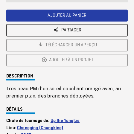
seconds
Rate
Scree
AJOUTER AU PANIER
PARTAGER
TÉLÉCHARGER UN APERÇU
AJOUTER À UN PROJET
DESCRIPTION
Très beau PM d'un soleil couchant orangé avec, au
premier plan, des branches déployées.
DÉTAILS
Chute de tournage de:
Up the Yangtze
Lieu:
Chongqing (Chungking)