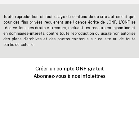
Toute reproduction et tout usage du contenu de ce site autrement que
pour des fins privées requièrent une licence écrite de l'ONF. L'ONF se
réserve tous ses droits et recours, incluant les recours en injonction et
en dommages-intérêts, contre toute reproduction ou usage non autorisé
des plans d'archives et des photos contenus sur ce site ou de toute
partie de celui-ci.
Créer un compte ONF gratuit
Abonnez-vous à nos infolettres
Événements ONF près de chez vous
Créer avec l’ONF
Organiser une projection publique
À propos de ce site
Centre d'aide
Contactez-nous