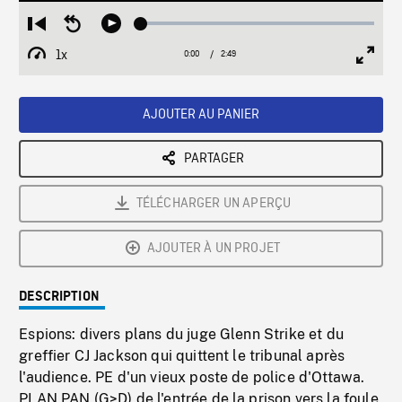
Loaded
:
Restart
Seek
Play
1.99%
from
backward
1x
0:00
Current
2:49
Duration
/
beginning
10
Playback
Full
Time
seconds
Rate
Scree
AJOUTER AU PANIER
PARTAGER
TÉLÉCHARGER UN APERÇU
AJOUTER À UN PROJET
DESCRIPTION
Espions: divers plans du juge Glenn Strike et du
greffier CJ Jackson qui quittent le tribunal après
l'audience. PE d'un vieux poste de police d'Ottawa.
PLAN PAN (G>D) de l'entrée de la prison vers la foule