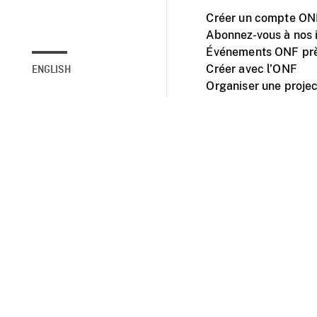
Créer un compte ONF
Abonnez-vous à nos i
Événements ONF prè
Créer avec l’ONF
ENGLISH
Organiser une projec
Facebook
Youtube
L'ONF sur mobile et 
Accessibilité
Site ins
© 2025 Office natio