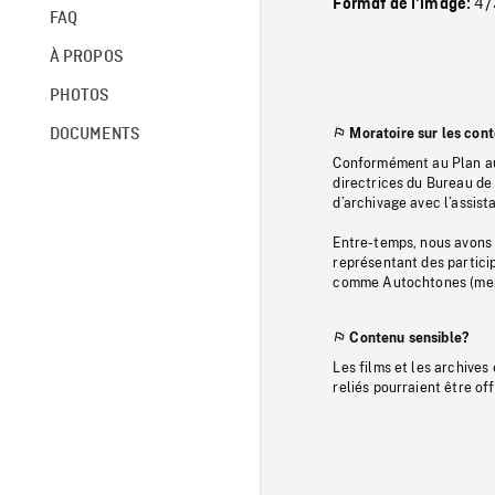
4/
Format de l'image:
FAQ
À PROPOS
PHOTOS
DOCUMENTS
Moratoire sur les con
Conformément au Plan au
directrices du Bureau de 
d’archivage avec l’assi
Entre-temps, nous avons s
représentant des particip
comme Autochtones (memb
Contenu sensible?
Les films et les archives
reliés pourraient être of