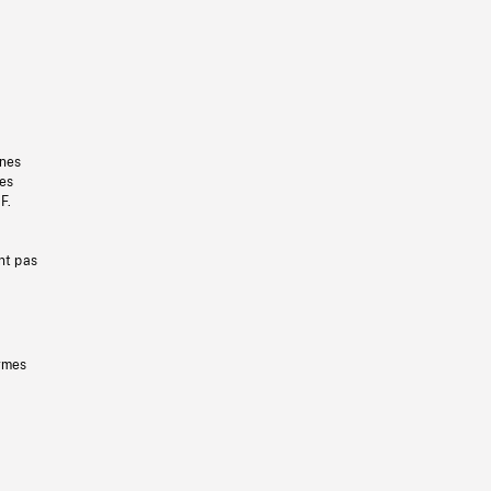
gnes
les
F.
nt pas
ermes