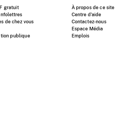
 gratuit
À propos de ce site
nfolettres
Centre d'aide
s de chez vous
Contactez-nous
Espace Média
tion publique
Emplois
Instagram
Vimeo
X
télé
titutionnel
Conditions d'utilisation
Protection des renseigne
nal du film du Canada