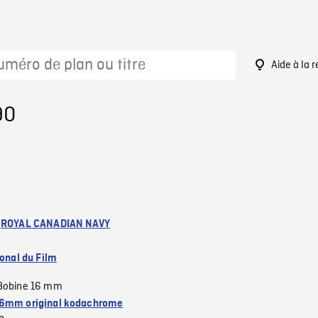
Aide à la 
90
:
ROYAL CANADIAN NAVY
ional du Film
Bobine 16 mm
6mm original kodachrome