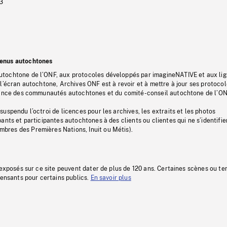
3
tenus autochtones
tochtone de l’ONF, aux protocoles développés par imagineNATIVE et aux li
l’écran autochtone, Archives ONF est à revoir et à mettre à jour ses protoco
stance des communautés autochtones et du comité-conseil autochtone de l’ON
uspendu l’octroi de licences pour les archives, les extraits et les photos
ants et participantes autochtones à des clients ou clientes qui ne s’identifie
res des Premières Nations, Inuit ou Métis).
 exposés sur ce site peuvent dater de plus de 120 ans. Certaines scènes ou t
fensants pour certains publics.
En savoir plus