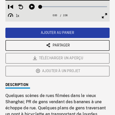
Loaded
:
Restart
Seek
Play
2.21%
from
backward
1x
0:00
Current
2:06
Duration
/
beginning
10
Playback
Full
Time
seconds
Rate
Scree
AJOUTER AU PANIER
PARTAGER
TÉLÉCHARGER UN APERÇU
AJOUTER À UN PROJET
DESCRIPTION
Quelques scènes de rues filmées dans le vieux
Shanghai; PR de gens vendant des bananes à une
échoppe de rue. Quelques plans de gens traversant
un pont à bicyclette en transportant de lourdes