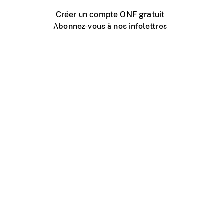
Créer un compte ONF gratuit
Abonnez-vous à nos infolettres
Événements ONF près de chez vous
Créer avec l’ONF
Organiser une projection publique
À propos de ce site
Centre d'aide
Contactez-nous
Espace Média
Emplois
ONF.ca
Production
Distribution
Éducation