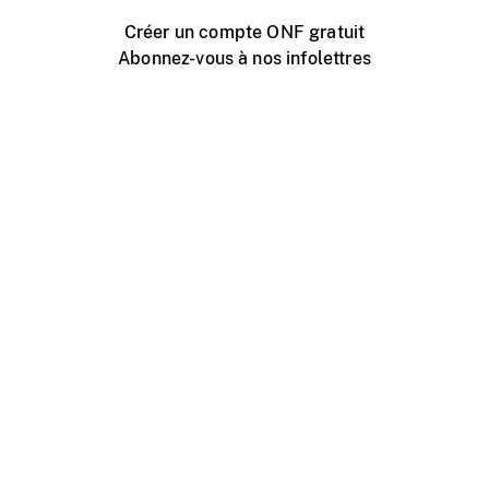
Créer un compte ONF gratuit
Abonnez-vous à nos infolettres
Événements ONF près de chez vous
Créer avec l’ONF
Organiser une projection publique
À propos de ce site
Centre d'aide
Contactez-nous
Espace Média
Emplois
ONF.ca
Production
Distribution
Éducation