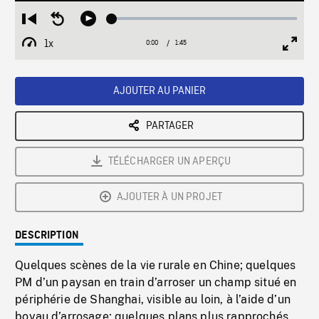
Loaded
:
Restart
Seek
Play
2.75%
from
backward
1x
0:00
Current
1:45
Duration
/
beginning
10
Playback
Full
Time
seconds
Rate
Scree
AJOUTER AU PANIER
PARTAGER
TÉLÉCHARGER UN APERÇU
AJOUTER À UN PROJET
DESCRIPTION
Quelques scènes de la vie rurale en Chine; quelques
PM d’un paysan en train d’arroser un champ situé en
périphérie de Shanghai, visible au loin, à l’aide d’un
boyau d’arrosage; quelques plans plus rapprochés