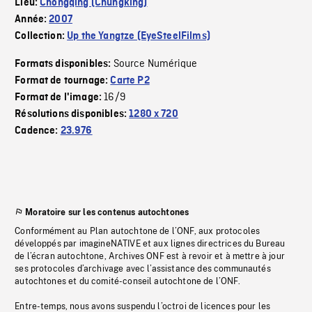
Lieu:
Chongqing (Chungking)
Année:
2007
Collection:
Up the Yangtze (EyeSteelFilms)
Source Numérique
Formats disponibles:
Format de tournage:
Carte P2
16/9
Format de l'image:
Résolutions disponibles:
1280 x 720
Cadence:
23.976
Moratoire sur les contenus autochtones
Conformément au Plan autochtone de l’ONF, aux protocoles
développés par imagineNATIVE et aux lignes directrices du Bureau
de l’écran autochtone, Archives ONF est à revoir et à mettre à jour
ses protocoles d’archivage avec l’assistance des communautés
autochtones et du comité-conseil autochtone de l’ONF.
Entre-temps, nous avons suspendu l’octroi de licences pour les