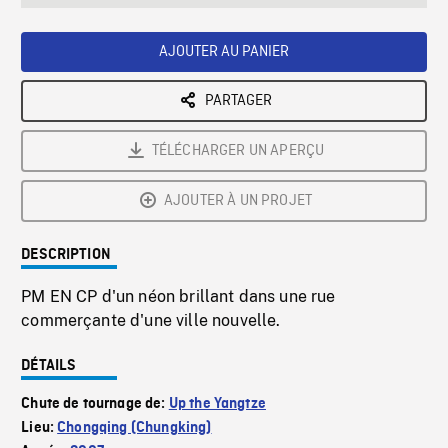
seconds
Rate
Scree
AJOUTER AU PANIER
PARTAGER
TÉLÉCHARGER UN APERÇU
AJOUTER À UN PROJET
DESCRIPTION
PM EN CP d'un néon brillant dans une rue
commerçante d'une ville nouvelle.
DÉTAILS
Chute de tournage de:
Up the Yangtze
Lieu:
Chongqing (Chungking)