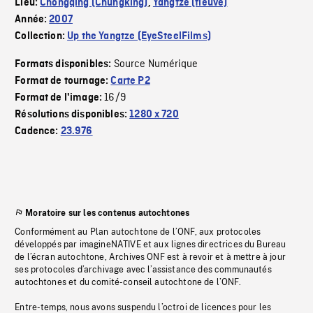
Lieu:
Chongqing (Chungking)
,
Yangtze (fleuve)
Année:
2007
Collection:
Up the Yangtze (EyeSteelFilms)
Source Numérique
Formats disponibles:
Format de tournage:
Carte P2
16/9
Format de l'image:
Résolutions disponibles:
1280 x 720
Cadence:
23.976
Moratoire sur les contenus autochtones
Conformément au Plan autochtone de l’ONF, aux protocoles
développés par imagineNATIVE et aux lignes directrices du Bureau
de l’écran autochtone, Archives ONF est à revoir et à mettre à jour
ses protocoles d’archivage avec l’assistance des communautés
autochtones et du comité-conseil autochtone de l’ONF.
Entre-temps, nous avons suspendu l’octroi de licences pour les