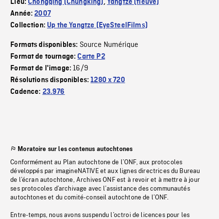
Lieu:
Chongqing (Chungking)
,
Yangtze (fleuve)
Année:
2007
Collection:
Up the Yangtze (EyeSteelFilms)
Source Numérique
Formats disponibles:
Format de tournage:
Carte P2
16/9
Format de l'image:
Résolutions disponibles:
1280 x 720
Cadence:
23.976
Moratoire sur les contenus autochtones
Conformément au Plan autochtone de l’ONF, aux protocoles
développés par imagineNATIVE et aux lignes directrices du Bureau
de l’écran autochtone, Archives ONF est à revoir et à mettre à jour
ses protocoles d’archivage avec l’assistance des communautés
autochtones et du comité-conseil autochtone de l’ONF.
Entre-temps, nous avons suspendu l’octroi de licences pour les