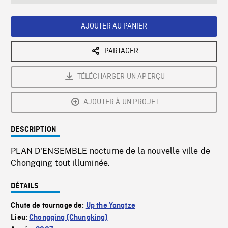
seconds
Rate
Scree
AJOUTER AU PANIER
PARTAGER
TÉLÉCHARGER UN APERÇU
AJOUTER À UN PROJET
DESCRIPTION
PLAN D'ENSEMBLE nocturne de la nouvelle ville de
Chongqing tout illuminée.
DÉTAILS
Chute de tournage de:
Up the Yangtze
Lieu:
Chongqing (Chungking)