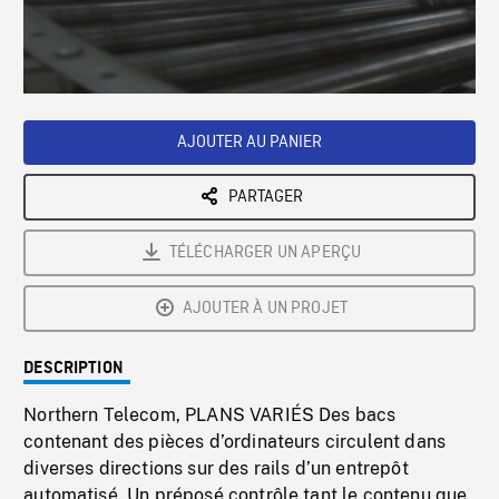
/
Loaded
:
Playback
0%
Rate
AJOUTER AU PANIER
PARTAGER
TÉLÉCHARGER UN APERÇU
AJOUTER À UN PROJET
DESCRIPTION
Northern Telecom, PLANS VARIÉS Des bacs
contenant des pièces d’ordinateurs circulent dans
diverses directions sur des rails d’un entrepôt
automatisé. Un préposé contrôle tant le contenu que