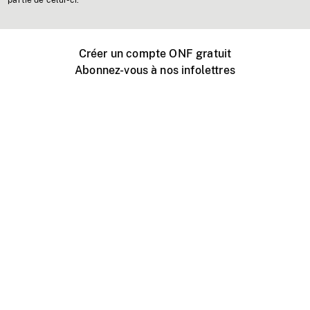
partie de celui-ci.
Créer un compte ONF gratuit
Abonnez-vous à nos infolettres
Événements ONF près de chez vous
Créer avec l’ONF
Organiser une projection publique
À propos de ce site
Centre d'aide
Contactez-nous
Espace Média
Emplois
ONF.ca
Production