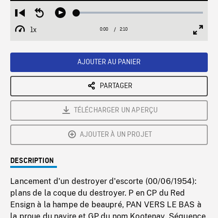
Loaded
:
Restart
Seek
Play
2.18%
from
backward
1x
0:00
Current
2:10
Duration
/
beginning
10
Playback
Full
Time
seconds
Rate
Scree
AJOUTER AU PANIER
PARTAGER
TÉLÉCHARGER UN APERÇU
AJOUTER À UN PROJET
DESCRIPTION
Lancement d'un destroyer d'escorte (00/06/1954):
plans de la coque du destroyer. P en CP du Red
Ensign à la hampe de beaupré, PAN VERS LE BAS à
la proue du navire et GP du nom Kootenay. Séquence