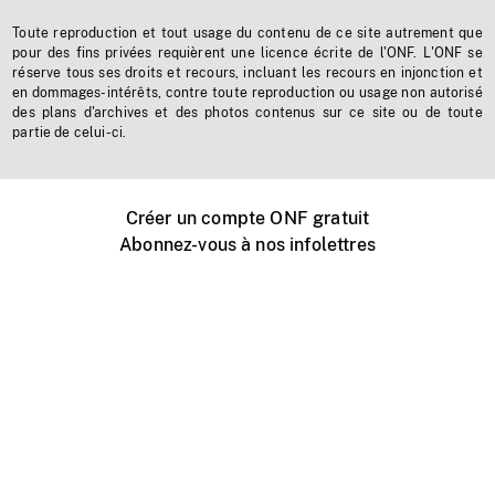
Toute reproduction et tout usage du contenu de ce site autrement que
pour des fins privées requièrent une licence écrite de l'ONF. L'ONF se
réserve tous ses droits et recours, incluant les recours en injonction et
en dommages-intérêts, contre toute reproduction ou usage non autorisé
des plans d'archives et des photos contenus sur ce site ou de toute
partie de celui-ci.
Créer un compte ONF gratuit
Abonnez-vous à nos infolettres
Événements ONF près de chez vous
Créer avec l’ONF
Organiser une projection publique
À propos de ce site
Centre d'aide
Contactez-nous
Espace Média