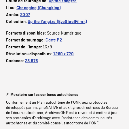
Chute de tournage de:
Up the Yangtze
Lieu:
Chongqing (Chungking)
Année:
2007
Collection:
Up the Yangtze (EyeSteelFilms)
Source Numérique
Formats disponibles:
Format de tournage:
Carte P2
16/9
Format de l'image:
Résolutions disponibles:
1280 x 720
Cadence:
23.976
Moratoire sur les contenus autochtones
Conformément au Plan autochtone de l’ONF, aux protocoles
développés par imagineNATIVE et aux lignes directrices du Bureau
de l’écran autochtone, Archives ONF est à revoir et à mettre à jour
ses protocoles d’archivage avec l’assistance des communautés
autochtones et du comité-conseil autochtone de l’ONF.