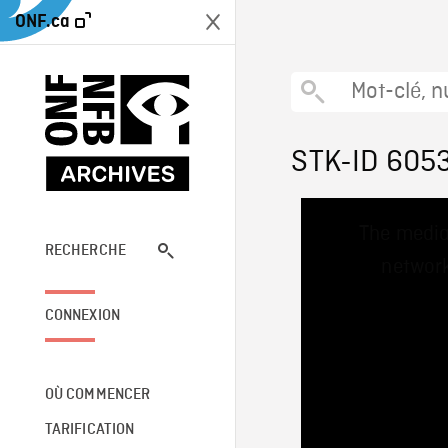
ONF.ca
STK-ID 605
This
The media
is
a
RECHERCHE
network
modal
window.
CONNEXION
OÙ COMMENCER
TARIFICATION