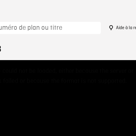
Aide à la 
3
 could not be loaded, either because the server or
 failed or because the format is not supported.