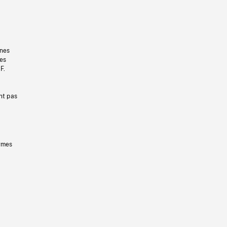
gnes
les
F.
nt pas
ermes