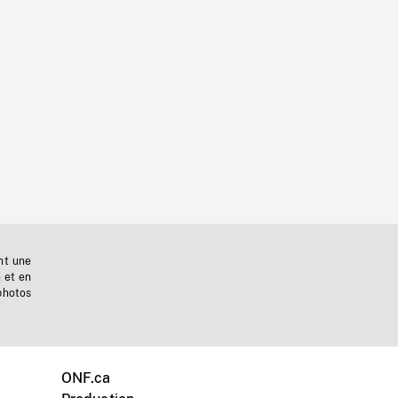
nt une
n et en
photos
ONF.ca