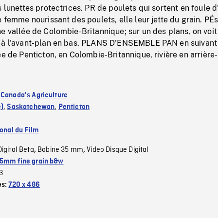
s lunettes protectrices. PR de poulets qui sortent en foule d
e femme nourissant des poulets, elle leur jette du grain. PÉ
e vallée de Colombie-Britannique; sur un des plans, on voit
 à l'avant-plan en bas. PLANS D'ENSEMBLE PAN en suivant
ée de Penticton, en Colombie-Britannique, rivière en arrière-
:
Canada's Agriculture
e)
,
Saskatchewan
,
Penticton
ional du Film
Digital Beta
Bobine 35 mm
Video Disque Digital
,
,
5mm fine grain b&w
3
es:
720 x 486