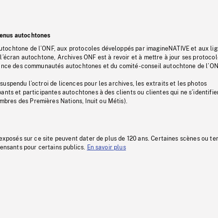
tenus autochtones
tochtone de l’ONF, aux protocoles développés par imagineNATIVE et aux li
l’écran autochtone, Archives ONF est à revoir et à mettre à jour ses protoco
stance des communautés autochtones et du comité-conseil autochtone de l’ON
uspendu l’octroi de licences pour les archives, les extraits et les photos
ants et participantes autochtones à des clients ou clientes qui ne s’identifie
res des Premières Nations, Inuit ou Métis).
 exposés sur ce site peuvent dater de plus de 120 ans. Certaines scènes ou t
fensants pour certains publics.
En savoir plus