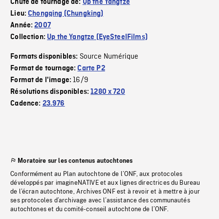
Chute de tournage de:
Up the Yangtze
Lieu:
Chongqing (Chungking)
Année:
2007
Collection:
Up the Yangtze (EyeSteelFilms)
Source Numérique
Formats disponibles:
Format de tournage:
Carte P2
16/9
Format de l'image:
Résolutions disponibles:
1280 x 720
Cadence:
23.976
Moratoire sur les contenus autochtones
Conformément au Plan autochtone de l’ONF, aux protocoles
développés par imagineNATIVE et aux lignes directrices du Bureau
de l’écran autochtone, Archives ONF est à revoir et à mettre à jour
ses protocoles d’archivage avec l’assistance des communautés
autochtones et du comité-conseil autochtone de l’ONF.