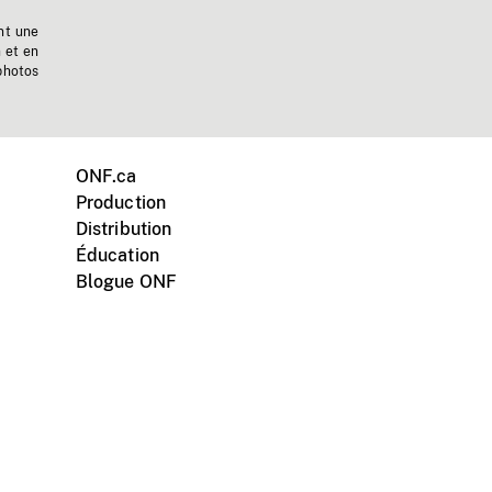
nt une
n et en
photos
ONF.ca
Production
Distribution
Éducation
Blogue ONF