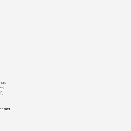
gnes
les
F.
nt pas