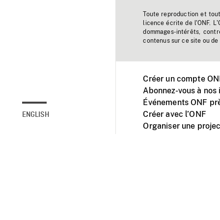
Toute reproduction et tou
licence écrite de l'ONF. L
dommages-intérêts, contr
contenus sur ce site ou de 
Créer un compte ONF
Abonnez-vous à nos i
Événements ONF prè
Créer avec l’ONF
ENGLISH
Organiser une projec
Facebook
Youtube
L'ONF sur mobile et 