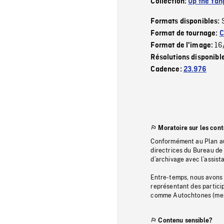
Collection:
Up the Yan
Formats disponibles:
Format de tournage:
C
16
Format de l'image:
Résolutions disponibl
Cadence:
23.976
Moratoire sur les con
Conformément au Plan au
directrices du Bureau de 
d’archivage avec l’assi
Entre-temps, nous avons s
représentant des particip
comme Autochtones (memb
Contenu sensible?