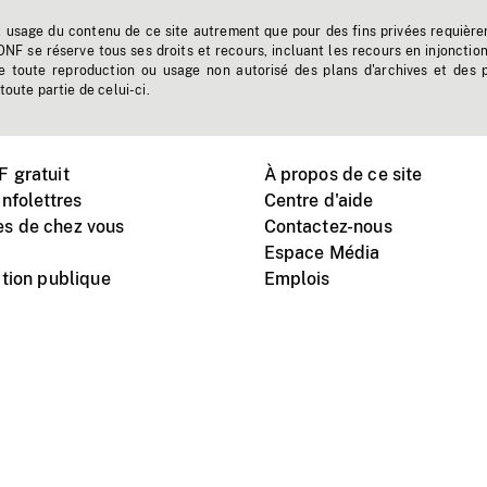
t usage du contenu de ce site autrement que pour des fins privées requière
'ONF se réserve tous ses droits et recours, incluant les recours en injonctio
e toute reproduction ou usage non autorisé des plans d'archives et des 
toute partie de celui-ci.
 gratuit
À propos de ce site
nfolettres
Centre d'aide
s de chez vous
Contactez-nous
Espace Média
tion publique
Emplois
Instagram
Vimeo
X
télé