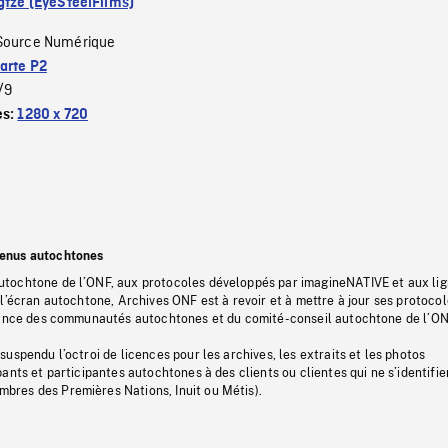
gtze (EyeSteelFilms)
Source Numérique
arte P2
/9
es:
1280 x 720
tenus autochtones
tochtone de l’ONF, aux protocoles développés par imagineNATIVE et aux li
l’écran autochtone, Archives ONF est à revoir et à mettre à jour ses protoco
stance des communautés autochtones et du comité-conseil autochtone de l’ON
uspendu l’octroi de licences pour les archives, les extraits et les photos
ants et participantes autochtones à des clients ou clientes qui ne s’identifie
res des Premières Nations, Inuit ou Métis).