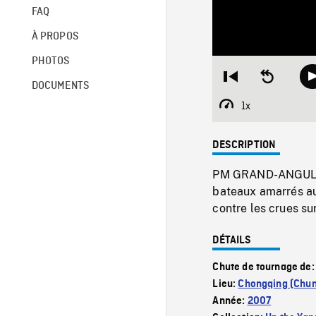
FAQ
À PROPOS
PHOTOS
Restart
Seek
DOCUMENTS
from
backward
beginning
10
1x
Playback
seconds
Rate
DESCRIPTION
PM GRAND-ANGULAIR
bateaux amarrés au 
contre les crues su
DÉTAILS
Chute de tournage de
Lieu:
Chongqing (Chun
Année:
2007