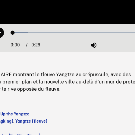
Loaded
:
Play
11.06%
0:00
Current
0:29
Duration
/
Mute
Time
E montrant le fleuve Yangtze au crépuscule, avec des
premier plan et la nouvelle ville au-delà d’un mur de prot
r la rive opposée du fleuve.
:
Up the Yangtze
gking)
,
Yangtze (fleuve)