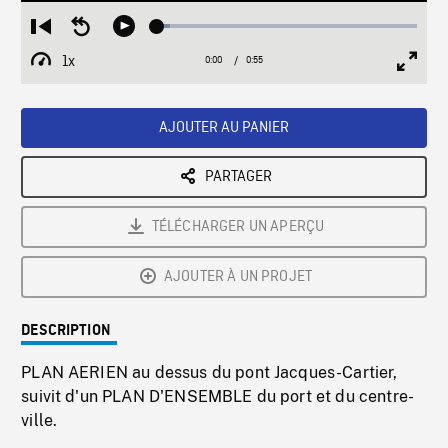
Loaded
:
Restart
Seek
Play
5.00%
from
backward
1x
0:00
Current
0:55
Duration
/
beginning
10
Playback
Full
Time
seconds
Rate
Scree
AJOUTER AU PANIER
PARTAGER
TÉLÉCHARGER UN APERÇU
AJOUTER À UN PROJET
DESCRIPTION
PLAN AERIEN au dessus du pont Jacques-Cartier,
suivit d'un PLAN D'ENSEMBLE du port et du centre-
ville.