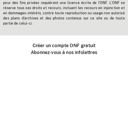
pour des fins privées requièrent une licence écrite de l'ONF. L'ONF se
réserve tous ses droits et recours, incluant les recours en injonction et
en dommages-intérêts, contre toute reproduction ou usage non autorisé
des plans d'archives et des photos contenus sur ce site ou de toute
partie de celui-ci.
Créer un compte ONF gratuit
Abonnez-vous à nos infolettres
Événements ONF près de chez vous
Créer avec l’ONF
Organiser une projection publique
À propos de ce site
Centre d'aide
Contactez-nous
Espace Média
Emplois