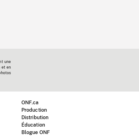
nt une
n et en
photos
ONF.ca
Production
Distribution
Éducation
Blogue ONF