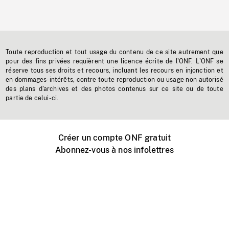
Toute reproduction et tout usage du contenu de ce site autrement que
pour des fins privées requièrent une licence écrite de l'ONF. L'ONF se
réserve tous ses droits et recours, incluant les recours en injonction et
en dommages-intérêts, contre toute reproduction ou usage non autorisé
des plans d'archives et des photos contenus sur ce site ou de toute
partie de celui-ci.
Créer un compte ONF gratuit
Abonnez-vous à nos infolettres
Événements ONF près de chez vous
Créer avec l’ONF
Organiser une projection publique
À propos de ce site