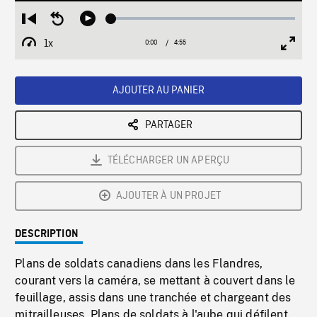
Loaded
:
Restart
Seek
Play
1.03%
from
backward
1x
0:00
Current
4:55
Duration
/
beginning
10
Playback
Full
Time
seconds
Rate
Scree
AJOUTER AU PANIER
PARTAGER
TÉLÉCHARGER UN APERÇU
AJOUTER À UN PROJET
DESCRIPTION
Plans de soldats canadiens dans les Flandres,
courant vers la caméra, se mettant à couvert dans le
feuillage, assis dans une tranchée et chargeant des
mitrailleuses. Plans de soldats à l'aube qui défilent