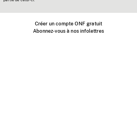
partie de celui-ci.
Créer un compte ONF gratuit
Abonnez-vous à nos infolettres
Événements ONF près de chez vous
Créer avec l’ONF
Organiser une projection publique
À propos de ce site
Centre d'aide
Contactez-nous
Espace Média
Emplois
ONF.ca
Production