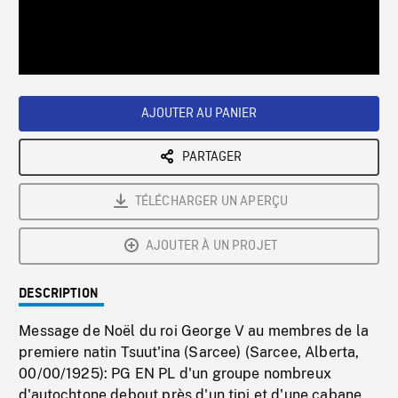
/
Loaded
:
Playback
0%
Rate
AJOUTER AU PANIER
PARTAGER
TÉLÉCHARGER UN APERÇU
AJOUTER À UN PROJET
DESCRIPTION
Message de Noël du roi George V au membres de la
premiere natin Tsuut'ina (Sarcee) (Sarcee, Alberta,
00/00/1925): PG EN PL d'un groupe nombreux
d'autochtone debout près d'un tipi et d'une cabane