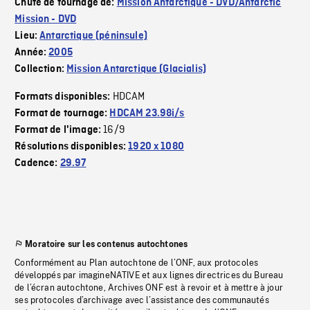
Chute de tournage de:
Mission Antarctique - DVD/Antarctic
Mission - DVD
Lieu:
Antarctique (péninsule)
Année:
2005
Collection:
Mission Antarctique (Glacialis)
HDCAM
Formats disponibles:
Format de tournage:
HDCAM 23.98i/s
16/9
Format de l'image:
Résolutions disponibles:
1920 x 1080
Cadence:
29.97
Moratoire sur les contenus autochtones
Conformément au Plan autochtone de l’ONF, aux protocoles
développés par imagineNATIVE et aux lignes directrices du Bureau
de l’écran autochtone, Archives ONF est à revoir et à mettre à jour
ses protocoles d’archivage avec l’assistance des communautés