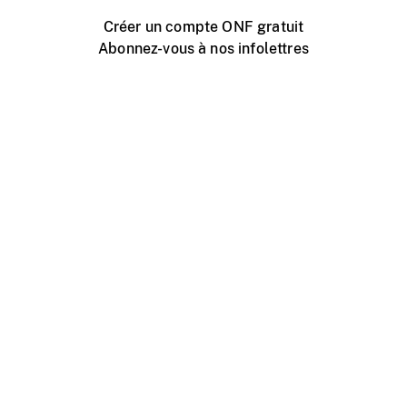
Créer un compte ONF gratuit
Abonnez-vous à nos infolettres
Événements ONF près de chez vous
Créer avec l’ONF
Organiser une projection publique
À propos de ce site
Centre d'aide
Contactez-nous
Espace Média
Emplois
ONF.ca
Production
Distribution
Éducation