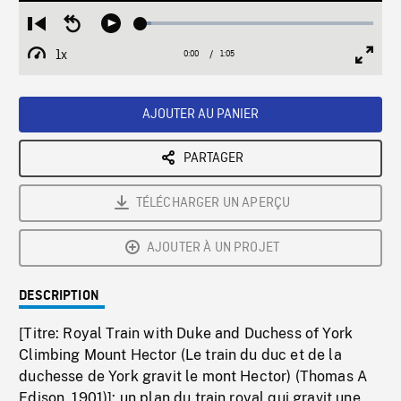
Loaded
:
Restart
Seek
Play
4.49%
from
backward
1x
0:00
Current
1:05
Duration
/
beginning
10
Playback
Full
Time
seconds
Rate
Scree
AJOUTER AU PANIER
PARTAGER
TÉLÉCHARGER UN APERÇU
AJOUTER À UN PROJET
DESCRIPTION
[Titre: Royal Train with Duke and Duchess of York
Climbing Mount Hector (Le train du duc et de la
duchesse de York gravit le mont Hector) (Thomas A
Edison, 1901)]: un plan du train royal qui gravit une