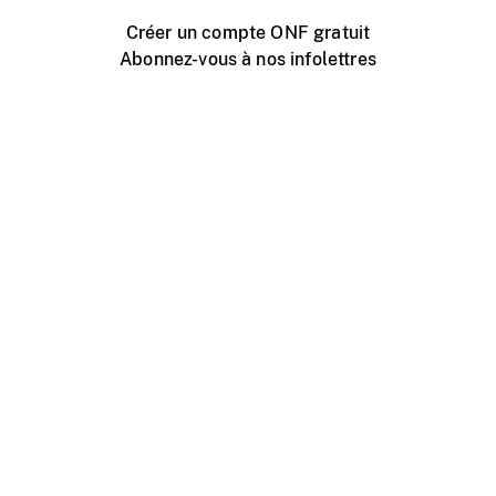
Créer un compte ONF gratuit
Abonnez-vous à nos infolettres
Événements ONF près de chez vous
Créer avec l’ONF
Organiser une projection publique
À propos de ce site
Centre d'aide
Contactez-nous
Espace Média
Emplois
ONF.ca
Production
Distribution
Éducation