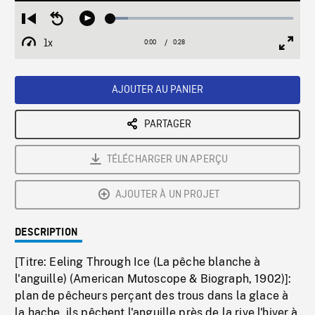
Loaded
:
Restart
Seek
Play
9.53%
from
backward
1x
0:00
Current
0:28
Duration
/
beginning
10
Playback
Full
Time
seconds
Rate
Scree
AJOUTER AU PANIER
PARTAGER
TÉLÉCHARGER UN APERÇU
AJOUTER À UN PROJET
DESCRIPTION
[Titre: Eeling Through Ice (La pêche blanche à
l'anguille) (American Mutoscope & Biograph, 1902)]:
plan de pêcheurs perçant des trous dans la glace à
la hache, ils pêchent l'anguille près de la rive l'hiver à