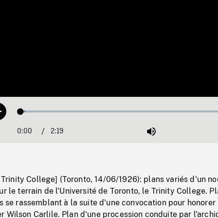
Loaded
:
Play
2.26%
0:00
Current
2:19
Duration
/
Mute
Time
f Trinity College] (Toronto, 14/06/1926): plans variés d'un n
r le terrain de l'Université de Toronto, le Trinity College. P
es se rassemblant à la suite d'une convocation pour honorer 
 Wilson Carlile. Plan d'une procession conduite par l'archi