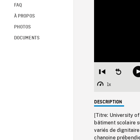
FAQ
À PROPOS
PHOTOS
DOCUMENTS
Restart
Seek
from
backward
beginning
10
1x
Playback
seconds
Rate
DESCRIPTION
[Titre: University o
bâtiment scolaire su
variés de dignitair
chanoine prébendier