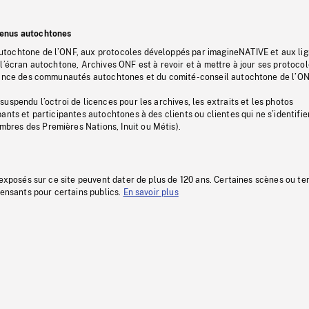
tenus autochtones
tochtone de l’ONF, aux protocoles développés par imagineNATIVE et aux li
l’écran autochtone, Archives ONF est à revoir et à mettre à jour ses protoco
stance des communautés autochtones et du comité-conseil autochtone de l’ON
uspendu l’octroi de licences pour les archives, les extraits et les photos
ants et participantes autochtones à des clients ou clientes qui ne s’identifie
res des Premières Nations, Inuit ou Métis).
 exposés sur ce site peuvent dater de plus de 120 ans. Certaines scènes ou t
fensants pour certains publics.
En savoir plus