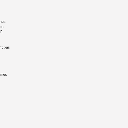
gnes
les
F.
nt pas
ermes