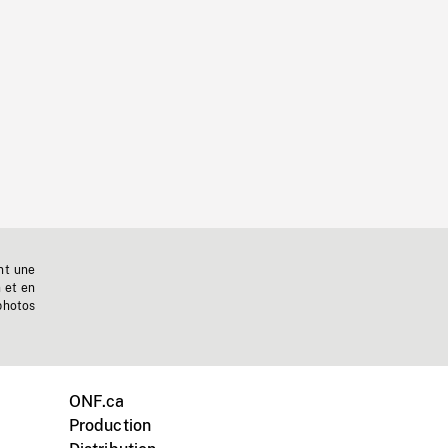
nt une
n et en
photos
ONF.ca
Production