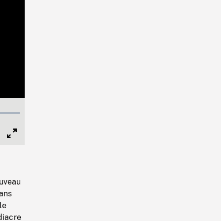
Full
Screen
ouveau
lans
le
diacre