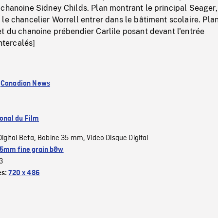
chanoine Sidney Childs. Plan montrant le principal Seager,
le chancelier Worrell entrer dans le bâtiment scolaire. Pla
t du chanoine prébendier Carlile posant devant l'entrée
intercalés]
:
Canadian News
ional du Film
Digital Beta
Bobine 35 mm
Video Disque Digital
,
,
5mm fine grain b&w
3
es:
720 x 486