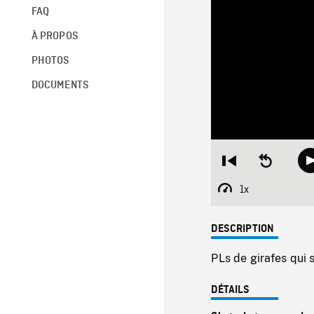
FAQ
À PROPOS
PHOTOS
DOCUMENTS
Restart
Seek
from
backward
beginning
10
1x
Playback
seconds
Rate
DESCRIPTION
PLs de girafes qui 
DÉTAILS