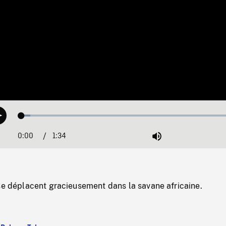
Loaded
:
Play
4.01%
0:00
Current
1:34
Duration
/
Mute
Time
se déplacent gracieusement dans la savane africaine.