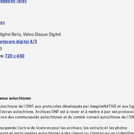
:
Baboon Tales
les
Digital Beta
Video Disque Digital
,
etacam digital 4/3
3
es:
720 x 480
tenus autochtones
tochtone de l’ONF, aux protocoles développés par imagineNATIVE et aux li
l’écran autochtone, Archives ONF est à revoir et à mettre à jour ses protoco
stance des communautés autochtones et du comité-conseil autochtone de l’ON
uspendu l’octroi de licences pour les archives, les extraits et les photos
ants et participantes autochtones à des clients ou clientes qui ne s’identifie