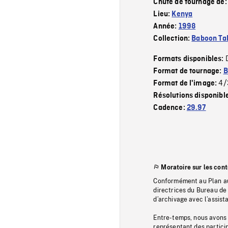
Chute de tournage de
Lieu:
Kenya
Année:
1998
Collection:
Baboon Ta
Formats disponibles:
Format de tournage:
B
4/
Format de l'image:
Résolutions disponibl
Cadence:
29.97
Moratoire sur les con
Conformément au Plan au
directrices du Bureau de 
d’archivage avec l’assi
Entre-temps, nous avons s
représentant des particip