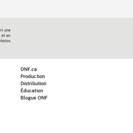
nt une
n et en
photos
ONF.ca
Production
Distribution
Éducation
Blogue ONF