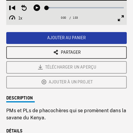
Loaded
:
Restart
Seek
Play
4.00%
from
backward
1x
0:00
Current
1:33
Duration
/
beginning
10
Playback
Full
Time
seconds
Rate
Scree
AJOUTER AU PANIER
PARTAGER
TÉLÉCHARGER UN APERÇU
AJOUTER À UN PROJET
DESCRIPTION
PMs et PLs de phacochères qui se promènent dans la
savane du Kenya.
DÉTAILS