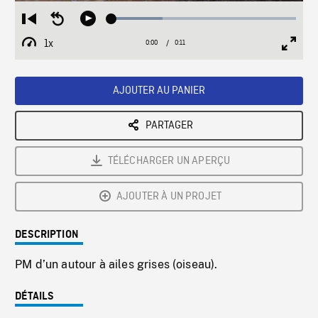
Loaded
:
Restart
Seek
Play
27.64%
from
backward
1x
0:00
Current
0:11
Duration
/
beginning
10
Playback
Full
Time
seconds
Rate
Scree
AJOUTER AU PANIER
PARTAGER
TÉLÉCHARGER UN APERÇU
AJOUTER À UN PROJET
DESCRIPTION
PM d’un autour à ailes grises (oiseau).
DÉTAILS