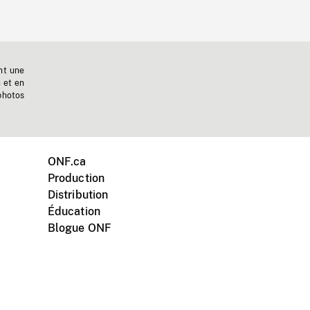
nt une
n et en
photos
ONF.ca
Production
Distribution
Éducation
Blogue ONF