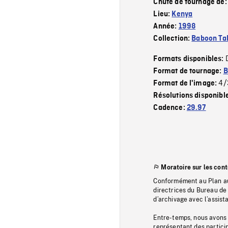
Chute de tournage de
Lieu:
Kenya
Année:
1998
Collection:
Baboon Ta
Formats disponibles:
Format de tournage:
B
4/
Format de l'image:
Résolutions disponibl
Cadence:
29.97
Moratoire sur les con
Conformément au Plan au
directrices du Bureau de 
d’archivage avec l’assi
Entre-temps, nous avons s
représentant des particip