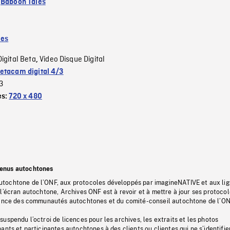
:
Baboon Tales
les
Digital Beta
Video Disque Digital
,
etacam digital 4/3
3
es:
720 x 480
tenus autochtones
tochtone de l’ONF, aux protocoles développés par imagineNATIVE et aux li
l’écran autochtone, Archives ONF est à revoir et à mettre à jour ses protoco
stance des communautés autochtones et du comité-conseil autochtone de l’ON
uspendu l’octroi de licences pour les archives, les extraits et les photos
ants et participantes autochtones à des clients ou clientes qui ne s’identifie