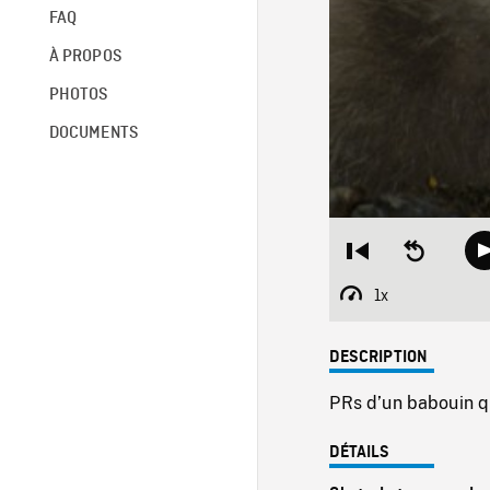
FAQ
À PROPOS
PHOTOS
DOCUMENTS
Restart
Seek
from
backward
beginning
10
1x
Playback
seconds
Rate
DESCRIPTION
PRs d’un babouin qu
DÉTAILS