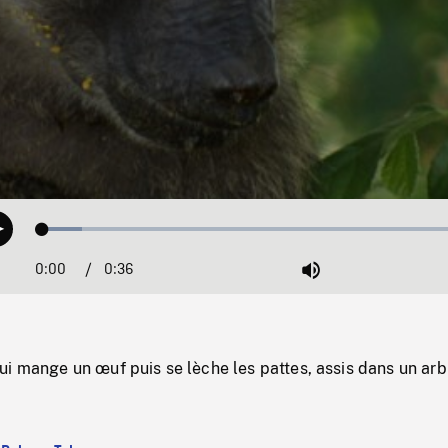
Loaded
:
Play
8.94%
0:00
Current
0:36
Duration
/
Mute
Time
i mange un œuf puis se lèche les pattes, assis dans un arb