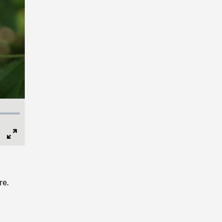
Full
Screen
re.