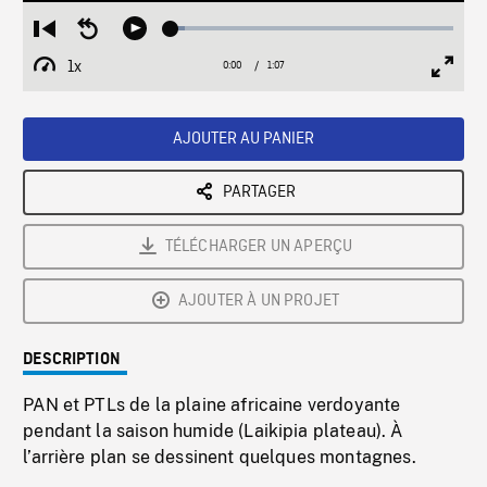
Loaded
:
Restart
Seek
Play
5.07%
from
backward
1x
0:00
Current
1:07
Duration
/
beginning
10
Playback
Full
Time
seconds
Rate
Scree
AJOUTER AU PANIER
PARTAGER
TÉLÉCHARGER UN APERÇU
AJOUTER À UN PROJET
DESCRIPTION
PAN et PTLs de la plaine africaine verdoyante
pendant la saison humide (Laikipia plateau). À
l’arrière plan se dessinent quelques montagnes.