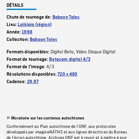
DÉTAILS
Chute de tournage de:
Baboon Tales
Lieu:
Laikipia (région)
Année:
1998
Collection:
Baboon Tales
Digital Beta
Video Disque Digital
Formats disponibles:
,
Format de tournage:
Betacam digital 4/3
4/3
Format de l'image:
Résolutions disponibles:
720 x 480
Cadence:
29.97
Moratoire sur les contenus autochtones
Conformément au Plan autochtone de l’ONF, aux protocoles
développés par imagineNATIVE et aux lignes directrices du Bureau
de l’écran autochtone, Archives ONF est à revoir et à mettre à jour