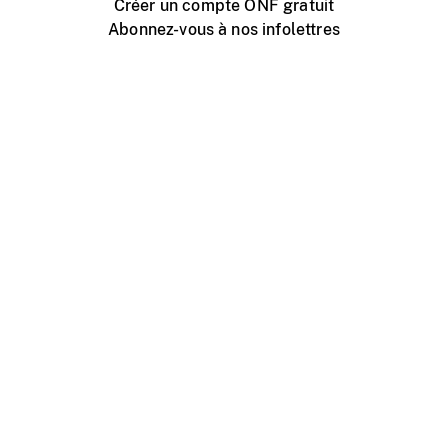
Créer un compte ONF gratuit
Abonnez-vous à nos infolettres
Événements ONF près de chez vous
Créer avec l’ONF
Organiser une projection publique
À propos de ce site
Centre d'aide
Contactez-nous
Espace Média
Emplois
ONF.ca
Production
Distribution
Éducation
Blogue ONF