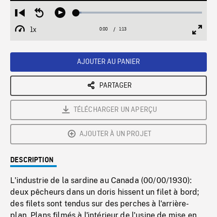
Loaded
:
Restart
Seek
Play
4.30%
from
backward
1x
0:00
Current
1:13
Duration
/
beginning
10
Playback
Full
Time
seconds
Rate
Scree
AJOUTER AU PANIER
PARTAGER
TÉLÉCHARGER UN APERÇU
AJOUTER À UN PROJET
DESCRIPTION
L'industrie de la sardine au Canada (00/00/1930):
deux pêcheurs dans un doris hissent un filet à bord;
des filets sont tendus sur des perches à l'arrière-
plan. Plans filmés à l'intérieur de l'usine de mise en