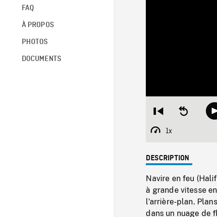
FAQ
À PROPOS
PHOTOS
DOCUMENTS
Restart
Seek
from
backward
beginning
10
1x
Playback
seconds
Rate
DESCRIPTION
Navire en feu (Hal
à grande vitesse en
l'arrière-plan. Plan
dans un nuage de f