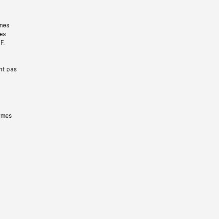
gnes
les
F.
nt pas
ermes