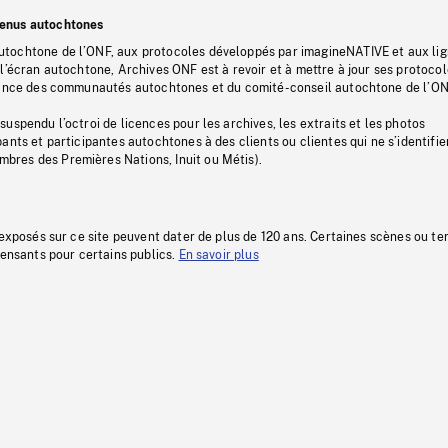
tenus autochtones
tochtone de l’ONF, aux protocoles développés par imagineNATIVE et aux li
l’écran autochtone, Archives ONF est à revoir et à mettre à jour ses protoco
stance des communautés autochtones et du comité-conseil autochtone de l’ON
uspendu l’octroi de licences pour les archives, les extraits et les photos
ants et participantes autochtones à des clients ou clientes qui ne s’identifie
res des Premières Nations, Inuit ou Métis).
 exposés sur ce site peuvent dater de plus de 120 ans. Certaines scènes ou t
fensants pour certains publics.
En savoir plus