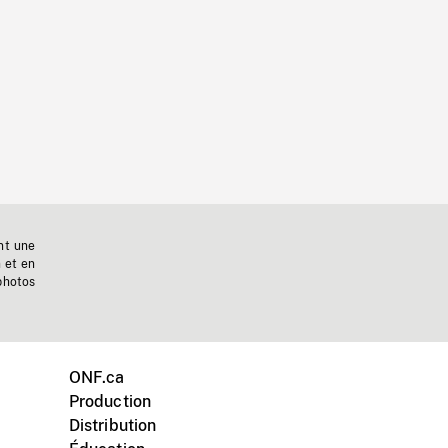
nt une
n et en
photos
ONF.ca
Production
Distribution