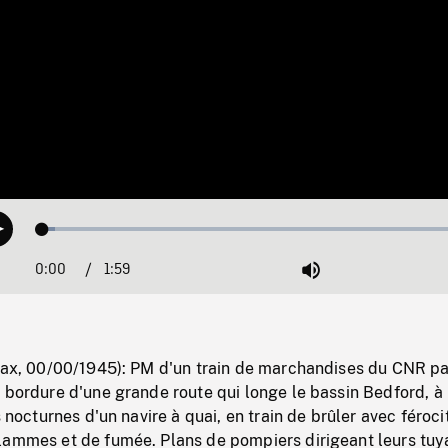
Loaded
:
Play
2.74%
0:00
Current
1:59
Duration
/
Mute
Time
ifax, 00/00/1945): PM d'un train de marchandises du CNR p
 bordure d'une grande route qui longe le bassin Bedford, à
s nocturnes d'un navire à quai, en train de brûler avec féroci
lammes et de fumée. Plans de pompiers dirigeant leurs tu