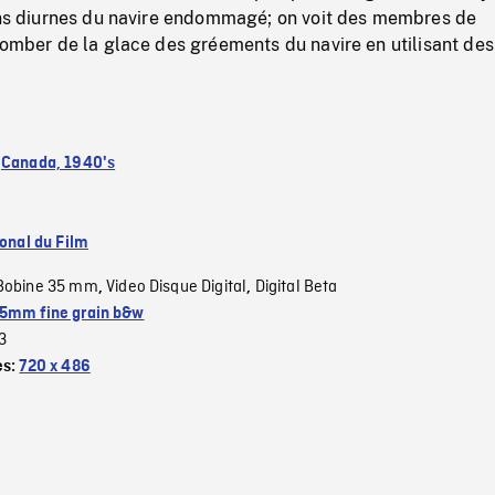
lans diurnes du navire endommagé; on voit des membres de
tomber de la glace des gréements du navire en utilisant des
:
Canada, 1940's
ional du Film
Bobine 35 mm
Video Disque Digital
Digital Beta
,
,
5mm fine grain b&w
3
es:
720 x 486