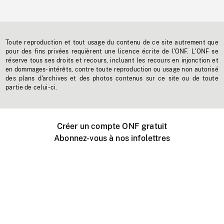
Toute reproduction et tout usage du contenu de ce site autrement que
pour des fins privées requièrent une licence écrite de l'ONF. L'ONF se
réserve tous ses droits et recours, incluant les recours en injonction et
en dommages-intérêts, contre toute reproduction ou usage non autorisé
des plans d'archives et des photos contenus sur ce site ou de toute
partie de celui-ci.
Créer un compte ONF gratuit
Abonnez-vous à nos infolettres
Événements ONF près de chez vous
Créer avec l’ONF
Organiser une projection publique
À propos de ce site
Centre d'aide